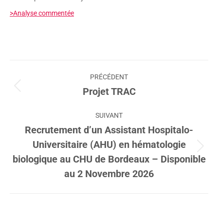
>Analyse commentée
Navigation
PRÉCÉDENT
article
Projet TRAC
Article
précédent
:
SUIVANT
Recrutement d’un Assistant Hospitalo-
Universitaire (AHU) en hématologie
Article
biologique au CHU de Bordeaux – Disponible
suivant
au 2 Novembre 2026
: