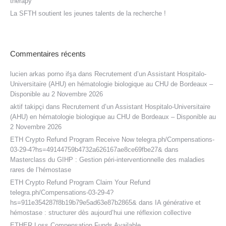
therapy
La SFTH soutient les jeunes talents de la recherche !
Commentaires récents
lucien arkas porno ifşa
dans
Recrutement d’un Assistant Hospitalo-
Universitaire (AHU) en hématologie biologique au CHU de Bordeaux –
Disponible au 2 Novembre 2026
aktif takipçi
dans
Recrutement d’un Assistant Hospitalo-Universitaire
(AHU) en hématologie biologique au CHU de Bordeaux – Disponible au
2 Novembre 2026
ETH Crypto Refund Program Receive Now telegra.ph/Compensations-
03-29-4?hs=49144759b4732a626167ae8ce69fbe27&
dans
Masterclass du GIHP : Gestion péri-interventionnelle des maladies
rares de l’hémostase
ETH Crypto Refund Program Claim Your Refund
telegra.ph/Compensations-03-29-4?
hs=911e354287f8b19b79e5ad63e87b2865&
dans
IA générative et
hémostase : structurer dès aujourd’hui une réflexion collective
ETHER Loss Compensation Funds Available