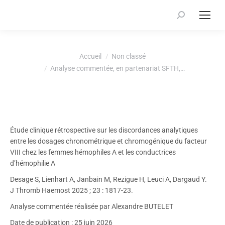
Recherche
:
Vous êtes ici :
Accueil
Non classé
Analyse commentée, en partenariat SFTH,…
Étude clinique rétrospective sur les discordances analytiques
entre les dosages chronométrique et chromogénique du facteur
VIII chez les femmes hémophiles A et les conductrices
d’hémophilie A
Desage S, Lienhart A, Janbain M, Rezigue H, Leuci A, Dargaud Y.
J Thromb Haemost 2025 ; 23 : 1817-23.
Analyse commentée réalisée par Alexandre BUTELET
Date de publication : 25 juin 2026