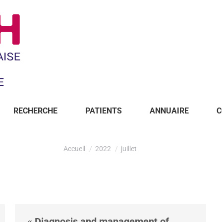
RECHERCHE
PATIENTS
ANNUAIRE
C
Accueil
2022
juillet
« Diagnosis and management of