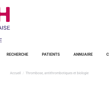
RECHERCHE
PATIENTS
ANNUAIRE
C
Accueil
Thrombose, antithrombotiques et biologie