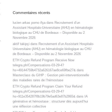
s
,
Commentaires récents
s
t
lucien arkas porno ifşa
dans
Recrutement d’un
Assistant Hospitalo-Universitaire (AHU) en hématologie
biologique au CHU de Bordeaux – Disponible au 2
Novembre 2026
e
aktif takipçi
dans
Recrutement d’un Assistant Hospitalo-
Universitaire (AHU) en hématologie biologique au CHU
de Bordeaux – Disponible au 2 Novembre 2026
ETH Crypto Refund Program Receive Now
telegra.ph/Compensations-03-29-4?
hs=49144759b4732a626167ae8ce69fbe27&
dans
Masterclass du GIHP : Gestion péri-interventionnelle
des maladies rares de l’hémostase
ETH Crypto Refund Program Claim Your Refund
telegra.ph/Compensations-03-29-4?
hs=911e354287f8b19b79e5ad63e87b2865&
dans
IA
générative et hémostase : structurer dès aujourd’hui
une réflexion collective