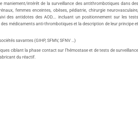
 le maniement/intérêt de la surveillance des antithrombotiques dans de
s rénaux, femmes enceintes, obèses, pédiatrie, chirurgie neurovasculaire
uivi des antidotes des AOD…. incluant un positionnement sur les test
 des médicaments anti-thrombotiques et la description de leur principe e
 sociétés savantes (GIHP, SFMV, SFNV …)
ques ciblant la phase contact sur l’hémostase et de tests de surveillanc
abricant du réactif.