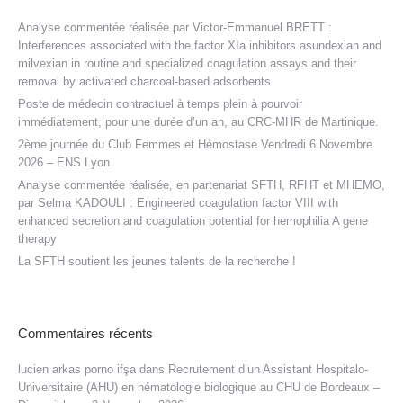
Analyse commentée réalisée par Victor-Emmanuel BRETT :
Interferences associated with the factor XIa inhibitors asundexian and
milvexian in routine and specialized coagulation assays and their
removal by activated charcoal-based adsorbents
Poste de médecin contractuel à temps plein à pourvoir
immédiatement, pour une durée d’un an, au CRC-MHR de Martinique.
2ème journée du Club Femmes et Hémostase Vendredi 6 Novembre
2026 – ENS Lyon
Analyse commentée réalisée, en partenariat SFTH, RFHT et MHEMO,
par Selma KADOULI : Engineered coagulation factor VIII with
enhanced secretion and coagulation potential for hemophilia A gene
therapy
La SFTH soutient les jeunes talents de la recherche !
Commentaires récents
lucien arkas porno ifşa
dans
Recrutement d’un Assistant Hospitalo-
Universitaire (AHU) en hématologie biologique au CHU de Bordeaux –