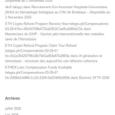
Disponible au 2 Novembre 2026
aktif takipçi
dans
Recrutement d’un Assistant Hospitalo-Universitaire
(AHU) en hématologie biologique au CHU de Bordeaux – Disponible au
2 Novembre 2026
ETH Crypto Refund Program Receive Now telegra.ph/Compensations-
03-29-4?hs=49144759b4732a626167ae8ce69fbe27&
dans
Masterclass du GIHP : Gestion péri-interventionnelle des maladies
rares de l’hémostase
ETH Crypto Refund Program Claim Your Refund
telegra.ph/Compensations-03-29-4?
hs=911e354287f8b19b79e5ad63e87b2865&
dans
IA générative et
hémostase : structurer dès aujourd’hui une réflexion collective
ETHER Loss Compensation Funds Available
telegra.ph/Compensations-03-29-4?
hs=583bb14d99c1c22c310fc3a203d5b393&
dans
Bourses SFTH 2026
Archives
juillet 2026
juin 2026