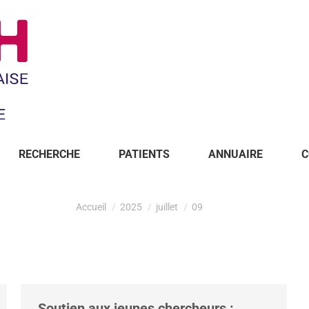
RECHERCHE
PATIENTS
ANNUAIRE
C
Accueil
2025
juillet
09
Soutien aux jeunes chercheurs :