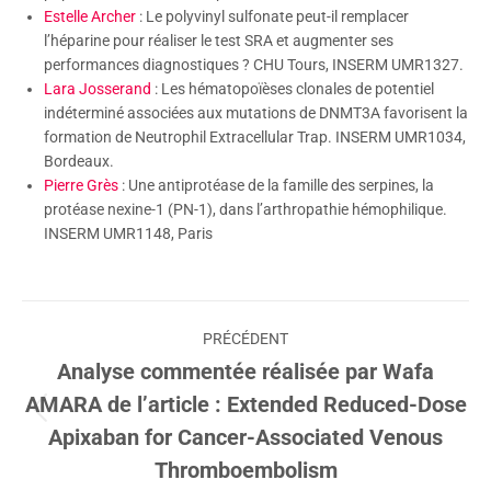
Estelle Archer
: Le polyvinyl sulfonate peut-il remplacer
l’héparine pour réaliser le test SRA et augmenter ses
performances diagnostiques ? CHU Tours, INSERM UMR1327.
Lara Josserand
: Les hématopoïèses clonales de potentiel
indéterminé associées aux mutations de DNMT3A favorisent la
formation de Neutrophil Extracellular Trap. INSERM UMR1034,
Bordeaux.
Pierre Grès
: Une antiprotéase de la famille des serpines, la
protéase nexine-1 (PN-1), dans l’arthropathie hémophilique.
INSERM UMR1148, Paris
Navigation
PRÉCÉDENT
article
Analyse commentée réalisée par Wafa
AMARA de l’article : Extended Reduced-Dose
Article
Apixaban for Cancer-Associated Venous
précédent
Thromboembolism
: