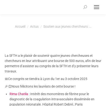
Recherche
:
Vous êtes ici :
Accueil
Actus
Soutien aux jeunes chercheurs :…
La SFTH a le plaisir de soutenir quatre jeunes chercheuses et
chercheurs en leur attribuant une bourse de 500 euros, afin de leur
permettre d’assister au congrès de la SFTH et d’y présenter leurs
travaux.
📅Ce congrès se tiendra à Lyon du 1er au 3 octobre 2025
🎉👏Nous félicitons les lauréats de cette bourse !
Rima Chatila
: Intérêt des monomères de fibrine pour le
diagnostic de la coagulation intravasculaire disséminée en
population néonatale. Hôpital Robert Debré ; Paris