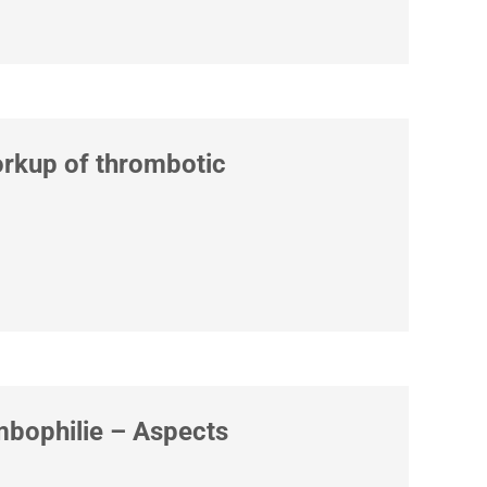
orkup of thrombotic
ombophilie – Aspects