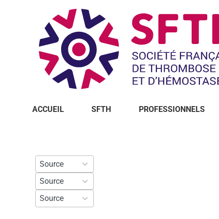
ACCUEIL
SFTH
PROFESSIONNELS
9
Source
results
9
Source
available
results
9
Source
available
results
available