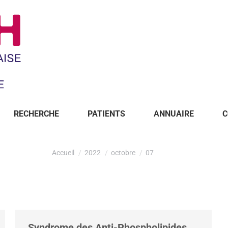
RECHERCHE
PATIENTS
ANNUAIRE
C
Accueil
2022
octobre
07
Syndrome des Anti-Phospholipides