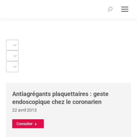
Recherche
:
9
Source
results
9
Source
available
results
9
Source
available
results
available
Antiagrégants plaquettaires : geste
endoscopique chez le coronarien
22 avril 2013
Consulter