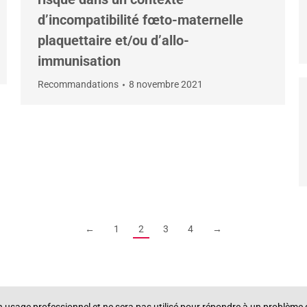
d’incompatibilité fœto-maternelle
plaquettaire et/ou d’allo-
immunisation
Recommandations
8 novembre 2021
←
1
2
3
4
→
un usage professionnel et ne sera pas utilisé pour répondre à un problè