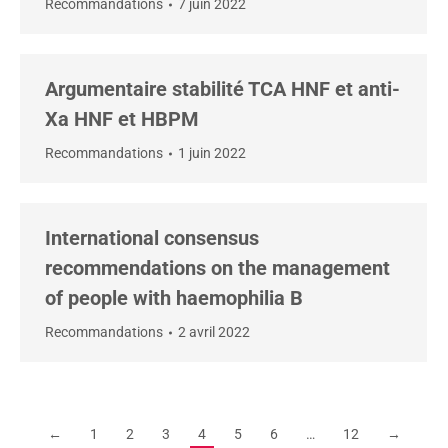
Recommandations
7 juin 2022
Argumentaire stabilité TCA HNF et anti-
Xa HNF et HBPM
Recommandations
1 juin 2022
International consensus
recommendations on the management
of people with haemophilia B
Recommandations
2 avril 2022
←
1
2
3
4
5
6
…
12
→