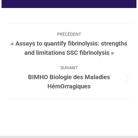
Navigation
PRÉCÉDENT
article
« Assays to quantify fibrinolysis: strengths
Article
and limitations SSC fibrinolysis »
précédent
:
SUIVANT
BIMHO Biologie des Maladies
Article
HémOrragiques
suivant
: