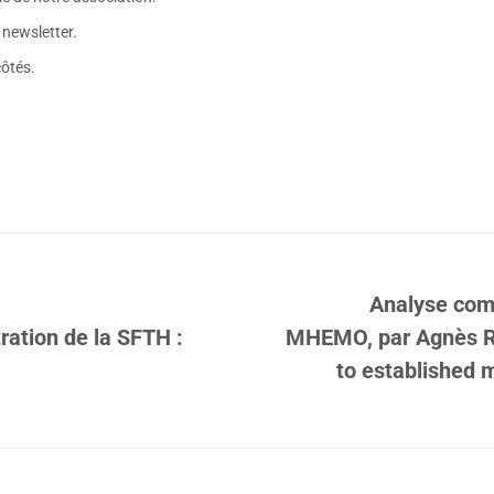
 newsletter.
ôtés.
Analyse com
ration de la SFTH :
MHEMO, par Agnès RI
Article
to established 
suivant
: