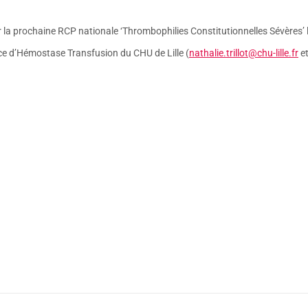
 la prochaine RCP nationale ‘Thrombophilies Constitutionnelles Sévères’ 
ce d’Hémostase Transfusion du CHU de Lille (
nathalie.trillot@chu-lille.fr
e