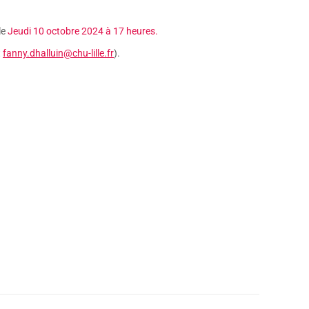
le
Jeudi 10 octobre 2024 à 17 heures.
t
fanny.dhalluin@chu-lille.fr
).