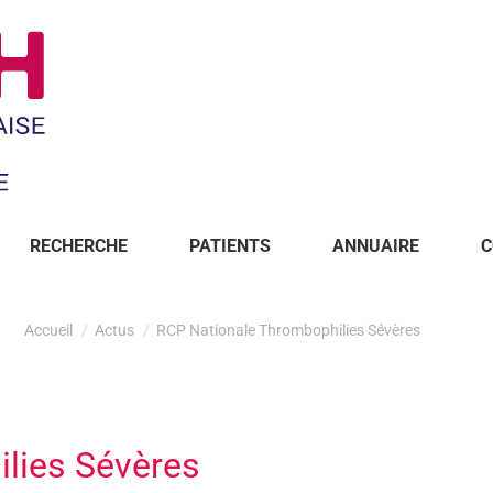
RECHERCHE
PATIENTS
ANNUAIRE
C
Accueil
Actus
RCP Nationale Thrombophilies Sévères
lies Sévères