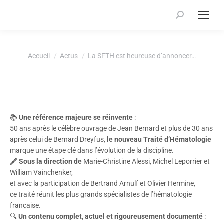
Recherche
:
Vous êtes ici :
Accueil
Actus
La SFTH est heureuse d’annoncer…
📚
Une référence majeure se réinvente
:
50 ans après le célèbre ouvrage de Jean Bernard et plus de 30 ans
après celui de Bernard Dreyfus,
le nouveau Traité d’Hématologie
marque une étape clé dans l’évolution de la discipline.
🖋️
Sous la direction de
Marie-Christine Alessi, Michel Leporrier et
William Vainchenker,
et avec la participation de Bertrand Arnulf et Olivier Hermine,
ce traité réunit les plus grands spécialistes de l’hématologie
française.
🔍
Un contenu complet, actuel et rigoureusement documenté
: