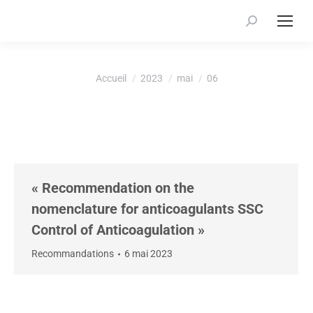
Recherche
:
Vous êtes ici :
Accueil
2023
mai
06
« Recommendation on the
nomenclature for anticoagulants SSC
Control of Anticoagulation »
Recommandations
6 mai 2023