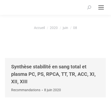
Recherche
:
Vous êtes ici :
Accueil
2020
juin
08
Synthèse stabilité en sang total et
plasma PC, PS, RPCA, TT, TR, ACC, XI,
XII, XIII
Recommandations
8 juin 2020