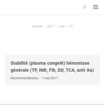
Recherche
:
Vous êtes ici :
Accueil
2017
mai
01
Stabilité (plasma congelé) hémostase
générale (TP, INR, Fib, DD, TCA, anti-Xa)
Recommandations
1 mai 2017