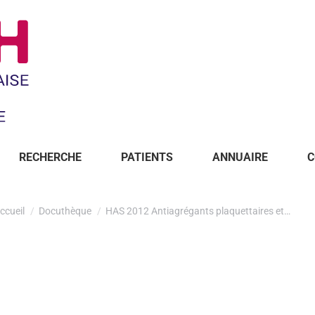
RECHERCHE
PATIENTS
ANNUAIRE
C
ccueil
Docuthèque
HAS 2012 Antiagrégants plaquettaires et…