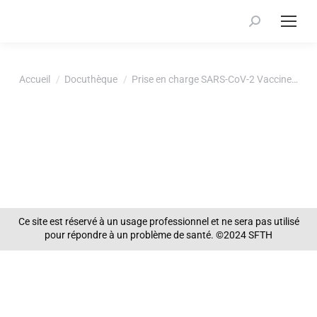
Recherche
:
Vous êtes ici :
Accueil
Docuthèque
Prise en charge SARS-CoV-2 Vaccine…
Ce site est réservé à un usage professionnel et ne sera pas utilisé
pour répondre à un problème de santé. ©2024 SFTH