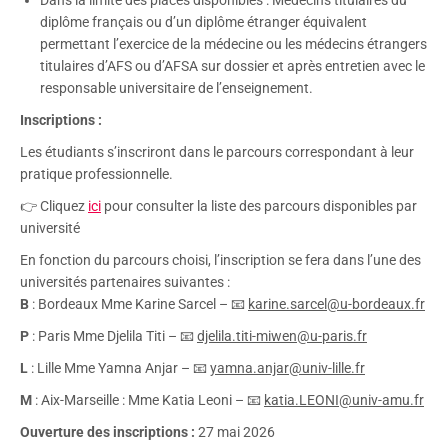
Dans la limite des places disponibles : Médecins titulaires du
diplôme français ou d’un diplôme étranger équivalent
permettant l’exercice de la médecine ou les médecins étrangers
titulaires d’AFS ou d’AFSA sur dossier et après entretien avec le
responsable universitaire de l’enseignement.
Inscriptions :
Les étudiants s’inscriront dans le parcours correspondant à leur
pratique professionnelle.
👉 Cliquez
ici
pour consulter la liste des parcours disponibles par
université
En fonction du parcours choisi, l’inscription se fera dans l’une des
universités partenaires suivantes :
B
: Bordeaux Mme Karine Sarcel – 📧
karine.sarcel@u-bordeaux.fr
P
: Paris Mme Djelila Titi – 📧
djelila.titi-miwen@u-paris.fr
L
: Lille Mme Yamna Anjar – 📧
yamna.anjar@univ-lille.fr
M
: Aix-Marseille : Mme Katia Leoni – 📧
katia.LEONI@univ-amu.fr
Ouverture des inscriptions :
27 mai 2026