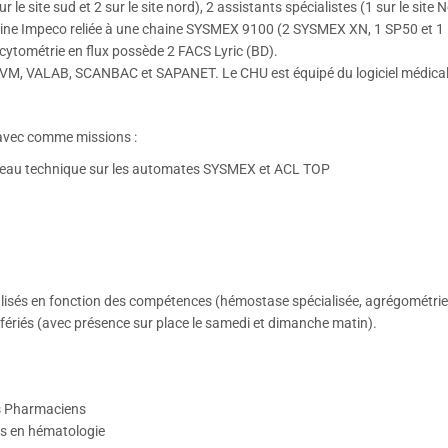
e site sud et 2 sur le site nord), 2 assistants spécialistes (1 sur le site 
chaine Impeco reliée à une chaine SYSMEX 9100 (2 SYSMEX XN, 1 SP50 et 
 cytométrie en flux possède 2 FACS Lyric (BD).
t EVM, VALAB, SCANBAC et SAPANET. Le CHU est équipé du logiciel médica
) avec comme missions :
lateau technique sur les automates SYSMEX et ACL TOP
cialisés en fonction des compétences (hémostase spécialisée, agrégométrie
 fériés (avec présence sur place le samedi et dimanche matin).
es Pharmaciens
es en hématologie