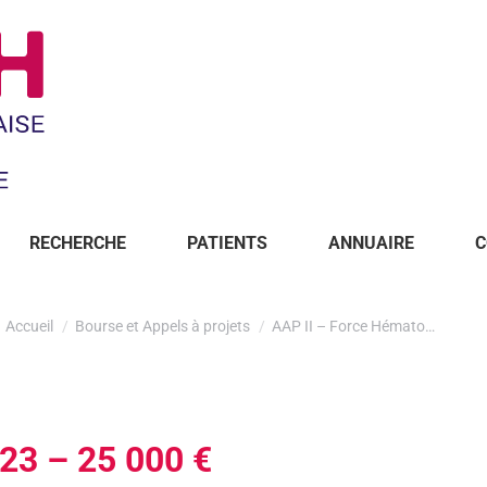
RECHERCHE
PATIENTS
ANNUAIRE
C
Accueil
Bourse et Appels à projets
AAP II – Force Hémato…
23 – 25 000 €