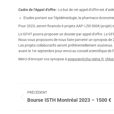
Cadre de l’Appel d’offre :
Le but de cet appel d’offre est d’ai
Etudes portant sur l’épidémiologie, la pharmaco-économie,
Pour 2023, seront financés 6 projets AAP I (50 000€/projet) e
Le GFHT pourra proposer un dossier par appel d’offre. Le GF
Nous vous proposons de nous faire parvenir un synopsis de 2 
Les projets collaboratifs seront préférentiellement soutenus. 
avant le 1er septembre pour envoi au conseil scientifique de
Merci d’envoyer vos synopsis à
pnguyen@chu-reims.fr
,
chloe
Navigation
PRÉCÉDENT
article
Bourse ISTH Montréal 2023 – 1500 €
Article
précédent
: