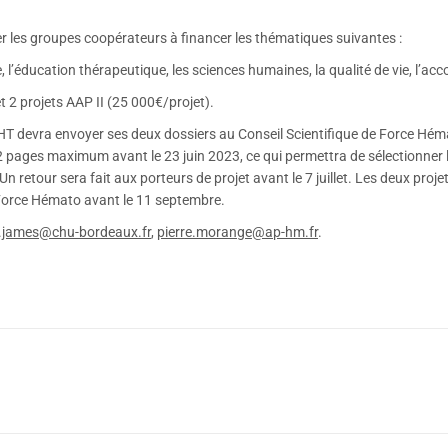
der les groupes coopérateurs à financer les thématiques suivantes :
 l’éducation thérapeutique, les sciences humaines, la qualité de vie, l’a
t 2 projets AAP II (25 000€/projet).
HT devra envoyer ses deux dossiers au Conseil Scientifique de Force Hé
pages maximum avant le 23 juin 2023, ce qui permettra de sélectionner l
Un retour sera fait aux porteurs de projet avant le 7 juillet. Les deux pr
 Force Hémato avant le 11 septembre.
.james@chu-bordeaux.fr
,
pierre.morange@ap-hm.fr
.
Article
suivant
: